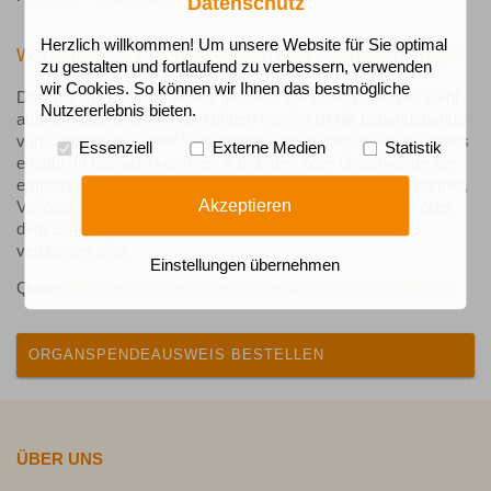
Datenschutz
Herzlich willkommen! Um unsere Website für Sie optimal
Wer kommt als Lebendspenderin oder -spender in Frage?
zu gestalten und fortlaufend zu verbessern, verwenden
wir Cookies. So können wir Ihnen das bestmögliche
Das Transplantationsgesetz gestattet die Lebendspende, sieht
Nutzererlebnis bieten.
aber erhebliche Einschränkungen vor. So ist die Lebendspende
von Organen nur unter Verwandten ersten oder zweiten Grades
Essenziell
Externe Medien
Statistik
erlaubt. In Betracht kommen z.B. Eltern oder Geschwister der
empfangenden Person, sowie Ehepartnerinnen und Ehepartner,
Akzeptieren
Verlobte oder andere Personen, die mit der Empfängerin oder
dem Empfänger in besonderer Weise persönlich
verbunden sind.
Einstellungen übernehmen
Quelle:
Bundeszentrale für gesundheitliche Aufklärung (BZgA)
ORGANSPENDEAUSWEIS BESTELLEN
ÜBER UNS