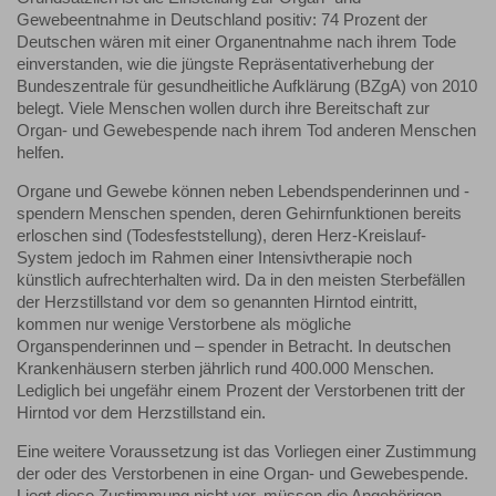
Gewebeentnahme in Deutschland positiv: 74 Prozent der
Deutschen wären mit einer Organentnahme nach ihrem Tode
einverstanden, wie die jüngste Repräsentativerhebung der
Bundeszentrale für gesundheitliche Aufklärung (BZgA) von 2010
belegt. Viele Menschen wollen durch ihre Bereitschaft zur
Organ- und Gewebespende nach ihrem Tod anderen Menschen
helfen.
Organe und Gewebe können neben Lebendspenderinnen und -
spendern Menschen spenden, deren Gehirnfunktionen bereits
erloschen sind (Todesfeststellung), deren Herz-Kreislauf-
System jedoch im Rahmen einer Intensivtherapie noch
künstlich aufrechterhalten wird. Da in den meisten Sterbefällen
der Herzstillstand vor dem so genannten Hirntod eintritt,
kommen nur wenige Verstorbene als mögliche
Organspenderinnen und – spender in Betracht. In deutschen
Krankenhäusern sterben jährlich rund 400.000 Menschen.
Lediglich bei ungefähr einem Prozent der Verstorbenen tritt der
Hirntod vor dem Herzstillstand ein.
Eine weitere Voraussetzung ist das Vorliegen einer Zustimmung
der oder des Verstorbenen in eine Organ- und Gewebespende.
Liegt diese Zustimmung nicht vor, müssen die Angehörigen